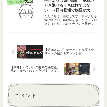
宇宙よりも遠い場所、第2話～
外食と楽しみ
ば ポックンミョン」、を紹介したい
引き返せるうちは旅ではな
と思...
い！～日向登場で物語が大き
く動く
こんにちは！みなせです！宇宙よりも
遠い場所の、再放送をきっかけにブロ
グをはじめてみたアラフォー新米ママ
です。よりもい第1話放送日が初回投
稿だったので、今日でブログを始めて
1週間ということです。もともと20代
のころにアメブロでブログを書いて
い...
【焼肉きんぐ】デザートも充実！デ
ザートの紹介＆アレンジ案
【原神】ハウジング要素の塵歌壺、
早めに進めておくと良い理由とは？
コメント