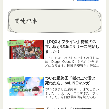
関連記事
【DQXオフライン】待望のス
外食と楽しみ
マホ版が1/15にリリース開始し
ました！
こんにちは、みりおんです！みりおん
は「Dragon Quest X」を初めて4年ほ
どになります。国民的RPGとも呼ばれ
るDragon Quest(ドラゴンクエスト）
のナンバリングタイトルで唯一のオン
ラインゲームである「Dragon Ques...
ついに最終回「板の上で君と
外食と楽しみ
死ねたら」byLINEマンガ
ついにきました最終回…。来てしまい
ました…。え、え、エモすぎた。びっ
くりした。今日は最終回を読んで心こ
こにあらずの私が最終回を読んだ感想
を書きます…。（大丈夫かよ。）！注
意！人によってはネタバレを含む表現