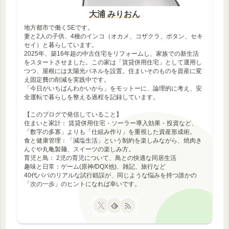
大浦 みりおん
地方都市で働くSEです。
妻と2人の子供、4種のインコ（オカメ、コザクラ、ボタン、セキ
セイ）と暮らしています。
2025年、築16年超の中古住宅をリフォームし、家族での新生活
をスタートさせました。この家は「賃貸併用住宅」として運用し
つつ、屋根には太陽光パネルを設置。住まいそのものを資産に変
え固定費の削減を実践中です。
「今日がいちばんわかいから」をモットーに、論理的に考え、安
全運転で暮らしを整える過程を記録しています。
【このブログで発信していること】
住まいと家計： 賃貸併用住宅・ソーラー導入効果・投資など、
「数字の多寡」よりも「仕組み作り」を重視した資産形成術。
食と健康管理：「減塩生活」という制約を楽しみながら、焼肉き
んぐや丸亀製麺、スイーツの楽しみ方。
育児と鳥： 2児の育児について、鳥との快適な同居生活
趣味と日常：ゲーム(原神/DQX他)、雑記、旅行など
40代パパのリアルな試行錯誤が、同じような悩みを持つ誰かの
「次の一歩」のヒントになれば幸いです。