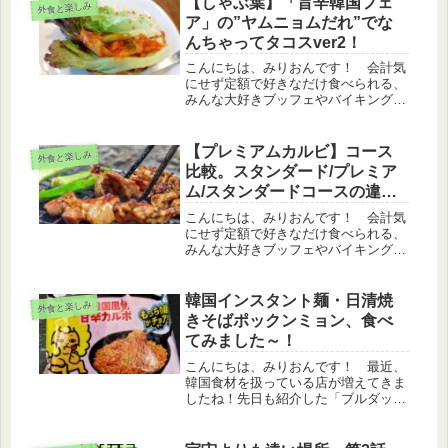
【しゃぶ葉】「旨辛韓国フェ
外食と楽しみ
があるかもしれないので、しょーもな
ア」の”ヤムニョムだれ”でな
い...
んちゃってタコスver2！
こんにちは、みりおんです！ 会計気
にせず定額で好きなだけ食べられる、
みんな大好きブッフェやバイキング！
全国展開しており、安価で美味しいし
ゃぶしゃぶを提供している「しゃぶ
葉」では、肉類（ディナーは寿司類）
【プレミアムカルビ】コース
外食と楽しみ
は注文、他はブッフェ台からセルフで
比較。スタンダード/プレミア
持っ...
ム/スタンダードコースの違
い！
こんにちは、みりおんです！ 会計気
にせず定額で好きなだけ食べられる、
みんな大好きブッフェやバイキング！
神戸水産が関東中心に展開しており、
美味しい焼肉を提供している「プレミ
アムカルビ」ですが、３つのコースが
韓国インスタント麺・日清焼
外食と楽しみ
ありコースによって選べる商品が異な
きそばポックンミョン、食べ
り...
てみました～！
こんにちは、みりおんです！ 最近、
韓国食材を扱っている店が増えてきま
したね！先日も紹介した「ブルダック
炒め麺」は美味しいのですが、インス
タント麺としてはややお高めです。似
た系統でコスパの良い「日清焼きそ