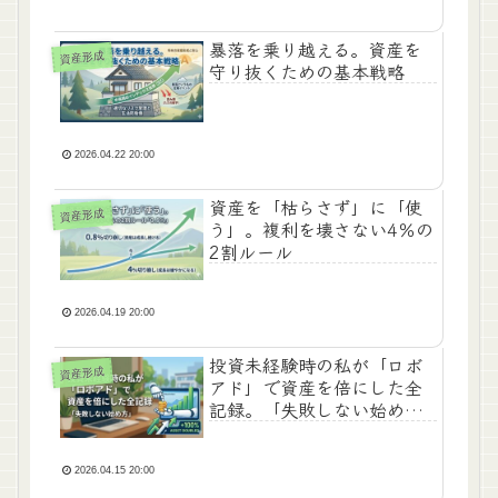
暴落を乗り越える。資産を
資産形成
守り抜くための基本戦略
2026.04.22 20:00
​資産を「枯らさず」に「使
資産形成
う」。複利を壊さない4％の
2割ルール
2026.04.19 20:00
​投資未経験時の私が「ロボ
資産形成
アド」で資産を倍にした全
記録。「失敗しない始め
方」
2026.04.15 20:00