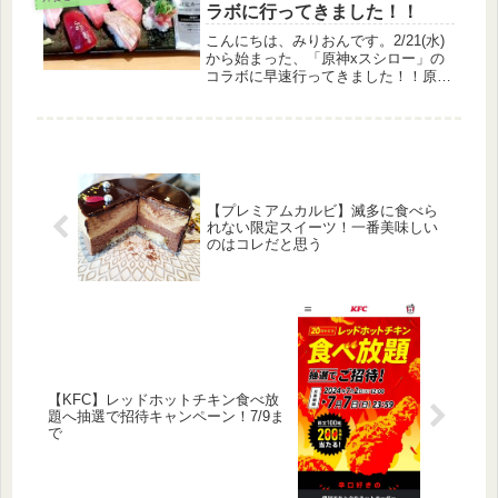
ーズで、かれこれ数十年前からずっ...
ラボに行ってきました！！
こんにちは、みりおんです。2/21(水)
から始まった、「原神xスシロー」の
コラボに早速行ってきました！！原神
って？mihoyoが開発したアクション
ゲームです。クロスプラットフォーム
（複数のハードで同じセーブデータで
遊べる）で、PS5、PS4...
【プレミアムカルビ】滅多に食べら
れない限定スイーツ！一番美味しい
のはコレだと思う
【KFC】レッドホットチキン食べ放
題へ抽選で招待キャンペーン！7/9ま
で