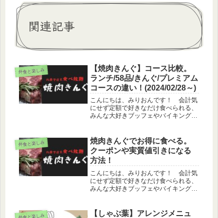
関連記事
【焼肉きんぐ】コース比較。
外食と楽しみ
ランチ/58品/きんぐ/プレミアム
コースの違い！(2024/02/28～)
こんにちは、みりおんです！ 会計気
にせず定額で好きなだけ食べられる、
みんな大好きブッフェやバイキング！
全国展開しており、安価で美味しい焼
肉を提供している「焼肉きんぐ」です
が、４つのコースがありコースによっ
焼肉きんぐでお得に食べる。
外食と楽しみ
て選べる商品が異なります。食べたい
クーポンや実質値引きになる
モ...
方法！
こんにちは、みりおんです！ 会計気
にせず定額で好きなだけ食べられる、
みんな大好きブッフェやバイキング！
全国展開しており、安価で美味しい焼
肉を提供している「焼肉きんぐ」です
が、定価より安く食べる方法がいくつ
【しゃぶ葉】アレンジメニュ
外食と楽しみ