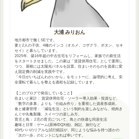
大浦 みりおん
地方都市で働くSEです。
妻と2人の子供、4種のインコ（オカメ、コザクラ、ボタン、セキ
セイ）と暮らしています。
2025年、築16年超の中古住宅をリフォームし、家族での新生活
をスタートさせました。この家は「賃貸併用住宅」として運用し
つつ、屋根には太陽光パネルを設置。住まいそのものを資産に変
え固定費の削減を実践中です。
「今日がいちばんわかいから」をモットーに、論理的に考え、安
全運転で暮らしを整える過程を記録しています。
【このブログで発信していること】
住まいと家計： 賃貸併用住宅・ソーラー導入効果・投資など、
「数字の多寡」よりも「仕組み作り」を重視した資産形成術。
食と健康管理：「減塩生活」という制約を楽しみながら、焼肉き
んぐや丸亀製麺、スイーツの楽しみ方。
育児と鳥： 2児の育児について、鳥との快適な同居生活
趣味と日常：ゲーム(原神/DQX他)、雑記、旅行など
40代パパのリアルな試行錯誤が、同じような悩みを持つ誰かの
「次の一歩」のヒントになれば幸いです。