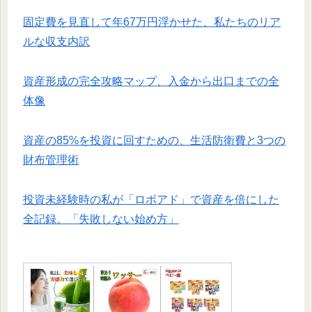
固定費を見直して年67万円浮かせた、私たちのリア
ルな収支内訳
資産形成の完全攻略マップ、入金から出口までの全
体像
資産の85%を投資に回すための、生活防衛費と3つの
財布管理術
​投資未経験時の私が「ロボアド」で資産を倍にした
全記録。「失敗しない始め方」