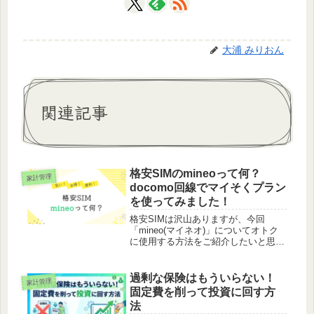
大浦 みりおん
関連記事
格安SIMのmineoって何？
家計管理
docomo回線でマイそくプラン
を使ってみました！
格安SIMは沢山ありますが、今回
「mineo(マイネオ)」についてオトク
に使用する方法をご紹介したいと思い
ます！
過剰な保険はもういらない！
家計管理
固定費を削って投資に回す方
法