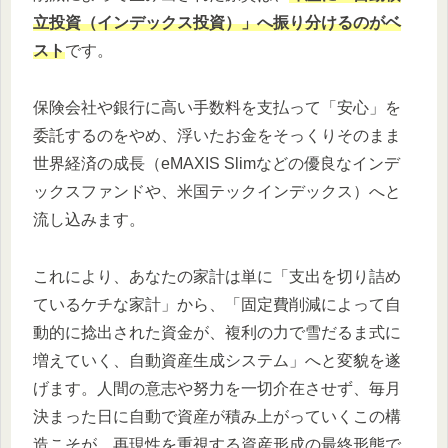
立投資（インデックス投資）」へ振り分けるのがベ
スト
です。
保険会社や銀行に高い手数料を支払って「安心」を
委託するのをやめ、浮いたお金をそっくりそのまま
世界経済の成長（eMAXIS Slimなどの優良なインデ
ックスファンドや、米国テックインデックス）へと
流し込みます。
これにより、あなたの家計は単に「支出を切り詰め
ているケチな家計」から、「固定費削減によって自
動的に捻出された資金が、複利の力で雪だるま式に
増えていく、自動資産生成システム」へと変貌を遂
げます。人間の意志や努力を一切介在させず、毎月
決まった日に自動で資産が積み上がっていくこの構
造こそが、再現性を重視する資産形成の最終形態で