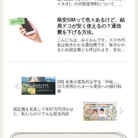
イネオ)」の月額使用料について、
「かんたん料金シュミレーション」を
使って説明していきたいと思います。
どんな方にオススメなのかも触れてい
格安SIMって色々あるけど、結
家計管理
くので、通信費を見直したい方に...
局ドコが安く使えるの？通信
費を下げる方法。
こんにちは、みりおんです。スマホ代
金は毎月かかる通信費です。毎月かか
るため固定費とも呼ばれます。支出を
抑えて節約するためには固定費を見直
すのが効果が大きいです！！スマホ代
金を安く出来る格安SIMは沢山ありま
すが、結局ドコが安いのか価格を中
心...
[09] 未来の電気代を守る「IH化」。
ガス併用からオール電化への移行戦
略
固定費を見直して年67万円浮かせ
た、私たちのリアルな収支内訳