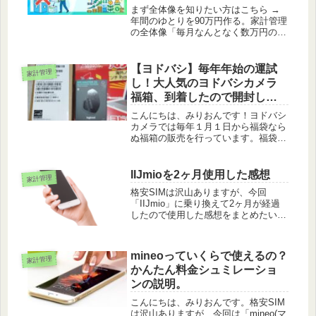
まず全体像を知りたい方はこちら →
年間のゆとりを90万円作る。家計管理
の全体像「毎月なんとなく数万円の保
険料を払い続けている」「解約して、
もし万が一のことがあったらと思うと
不安で踏み切れない」家計の見直しに
【ヨドバシ】毎年年始の運試
家計管理
おいて、効果の期待できる大きな固...
し！大人気のヨドバシカメラ
福箱、到着したので開封して
みました！
こんにちは、みりおんです！ヨドバシ
カメラでは毎年１月１日から福袋なら
ぬ福箱の販売を行っています。福袋っ
て売れ残りや型落ち品の寄せ集めが多
いのですが、ヨドバシカメラは現行に
人気機種が入っていたり値引き率が高
IIJmioを2ヶ月使用した感想
家計管理
いため、毎年人気を博しています。今
格安SIMは沢山ありますが、今回
回...
「IIJmio」に乗り換えて2ヶ月が経過
したので使用した感想をまとめたいと
思います。
mineoっていくらで使えるの？
家計管理
かんたん料金シュミレーショ
ンの説明。
こんにちは、みりおんです。格安SIM
は沢山ありますが、今回は「mineo(マ