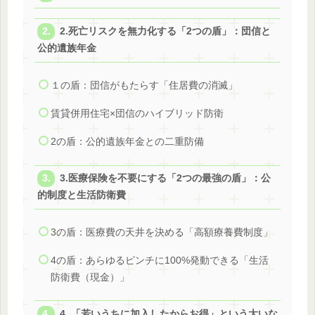
2.死亡リスクを無力化する「2つの盾」：団信と
公的遺族年金
１の盾：団信がもたらす「住居費の消滅」
賃貸併用住宅×団信のハイブリッド防衛
2の盾：公的遺族年金との二重防備
3.医療保険を不要にする「2つの最強の盾」：公
的制度と生活防衛費
3の盾：医療費の天井を決める「高額療養費制度」
4の盾：あらゆるピンチに100%発動できる「生活
防衛費（現金）」
4. 「若いうちに加入したからお得」という大いな