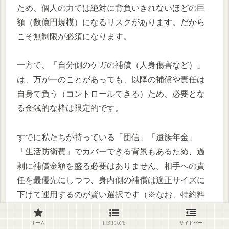
ため、個人の力では絶対に背負いきれないほどの巨
額（数億円規模）になるリスクがあります。だから
こそ無制限が必須になります。
一方で、「自分側のケガの補償（人身傷害など）」
は、万が一のことがあっても、以降の補償や責任は
自身で負う（コントロールできる）ため、必要とな
る金銭的な枠は限定的です。
すでに私たちが持っている「団信」「遺族年金」
「生活防衛費」でカバーできる背景もあるため、過
剰に補償金額を盛る必要はありません。相手への責
任を最優先にしつつ、身内側の補償は適正サイズに
下げて運用するのが賢い選択です（※なお、特約料
が高い割に使ったら損をする構造の「車両保険」
は、私たちは元から一切加入していません）。
ホーム
目次に戻る
サイドバー