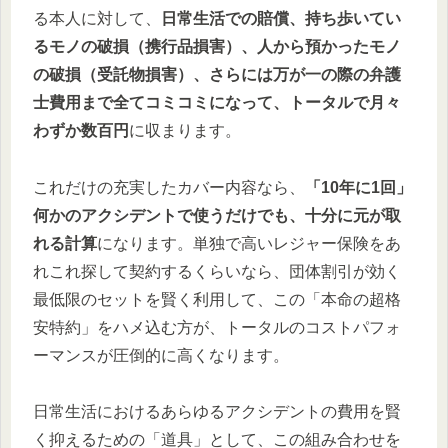
る本人に対して、
日常生活での賠償、持ち歩いてい
るモノの破損（携行品損害）、人から預かったモノ
の破損（受託物損害）、さらには万が一の際の弁護
士費用まで全てコミコミになって、トータルで月々
わずか数百円
に収まります。
これだけの充実したカバー内容なら、
「10年に1回」
何かのアクシデントで使うだけでも、十分に元が取
れる計算
になります。単独で高いレジャー保険をあ
れこれ探して契約するくらいなら、団体割引が効く
最低限のセットを賢く利用して、この「本命の超格
安特約」をハメ込む方が、トータルのコストパフォ
ーマンスが圧倒的に高くなります。
日常生活におけるあらゆるアクシデントの費用を賢
く抑えるための「道具」として、この組み合わせを