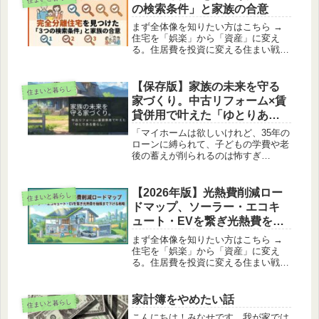
の検索条件」と家族の合意
まず全体像を知りたい方はこちら →
住宅を「娯楽」から「資産」に変え
る。住居費を投資に変える住まい戦略
の全体像前回、賃貸併用住宅について
街中でよく見かける形式であること、
成立させるために必要な条件について
【保存版】家族の未来を守る
住まいと暮らし
説明してきました。今回は実際に私が
家づくり。中古リフォーム×賃
賃...
貸併用で叶えた「ゆとりある
暮らし」
「マイホームは欲しいけれど、35年の
ローンに縛られて、子どもの学費や老
後の蓄えが削られるのは怖すぎ
る……」かつての私と同じように、そ
んな不安を抱えているパパ・ママへ。
新築という選択肢を一度リセットし、
【2026年版】光熱費削減ロー
住まいと暮らし
「家が家計を助けてくれる仕組み」を
ドマップ、ソーラー・エコキ
中古...
ュート・EVを繋ぎ光熱費を極
限まで下げる戦略
まず全体像を知りたい方はこちら →
住宅を「娯楽」から「資産」に変え
る。住居費を投資に変える住まい戦略
の全体像「太陽光発電はもう儲からな
い」「売電価格が下がったから、設置
しても損をするだけだ」ネットやSNS
家計簿をやめたい話
住まいと暮らし
を見ていると、そんな悲観的な意見
こんにちは！みなせです。我が家では