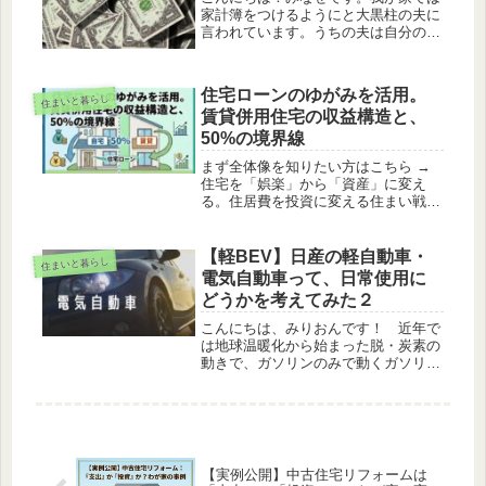
を...
家計簿をつけるようにと大黒柱の夫に
言われています。うちの夫は自分のお
小遣いもこまめに記録している人で、
なんなら付き合っていた当初のデート
の時の費用も1円単位でつけている人
​住宅ローンのゆがみを活用。
住まいと暮らし
です。よく言えば真面目で、そして倹
賃貸併用住宅の収益構造と、
約...
50%の境界線
まず全体像を知りたい方はこちら →
住宅を「娯楽」から「資産」に変え
る。住居費を投資に変える住まい戦略
の全体像​「一生、住宅ローンのために
働き続けるのか？」多くの会社員が抱
くこの不安を、根本から解消する仕組
【軽BEV】日産の軽自動車・
住まいと暮らし
みがあります。それが「賃貸併用住
電気自動車って、日常使用に
宅...
どうかを考えてみた２
こんにちは、みりおんです！ 近年で
は地球温暖化から始まった脱・炭素の
動きで、ガソリンのみで動くガソリン
車から電気を併用するハイブリット車
（HEV）を始めとした電気自動車
（EV)が少しずつ増えてきていま
す。 今回は、EVの中でも電気のみ
で動く...
【実例公開】中古住宅リフォームは