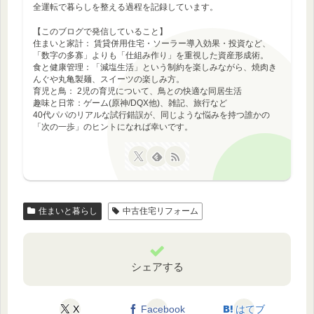
全運転で暮らしを整える過程を記録しています。
【このブログで発信していること】
住まいと家計： 賃貸併用住宅・ソーラー導入効果・投資など、
「数字の多寡」よりも「仕組み作り」を重視した資産形成術。
食と健康管理：「減塩生活」という制約を楽しみながら、焼肉き
んぐや丸亀製麺、スイーツの楽しみ方。
育児と鳥： 2児の育児について、鳥との快適な同居生活
趣味と日常：ゲーム(原神/DQX他)、雑記、旅行など
40代パパのリアルな試行錯誤が、同じような悩みを持つ誰かの
「次の一歩」のヒントになれば幸いです。
住まいと暮らし
中古住宅リフォーム
シェアする
X
Facebook
はてブ