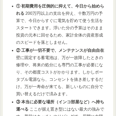
① 初期費用を圧倒的に抑えて、今日から始めら
れる
200万円以上の支出を抑え、十数万円の予
算で、今日からすぐに電気を貯めて使う生活を
スタートできます。浮いた分の予算はそのまま
投資の元本に回せるため、家計全体の資産形成
のスピードを落としません。
② 工事が一切不要で、メンテナンスが自由自在
壁に固定する蓄電池は、万が一故障したときの
修理や、将来の処分にも専門の工事が必要にな
り、その都度コストがかかります。しかしポー
タブル電源なら、コンセントを抜き差しするだ
け。万が一寿命が来ても、新しいものに自分で
買い替えるだけで済みます。
③ 本当に必要な場所（インコ部屋など）へ持ち
運べる
ここが据え置き型にはない最大の強みで